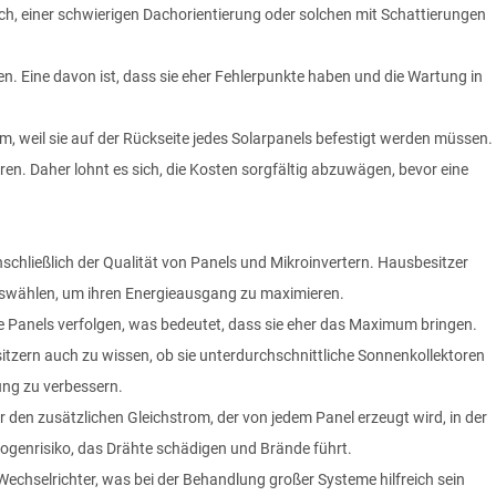
ch, einer schwierigen Dachorientierung oder solchen mit Schattierungen
n. Eine davon ist, dass sie eher Fehlerpunkte haben und die Wartung in
llem, weil sie auf der Rückseite jedes Solarpanels befestigt werden müssen.
ren. Daher lohnt es sich, die Kosten sorgfältig abzuwägen, bevor eine
nschließlich der Qualität von Panels und Mikroinvertern. Hausbesitzer
auswählen, um ihren Energieausgang zu maximieren.
e Panels verfolgen, was bedeutet, dass sie eher das Maximum bringen.
itzern auch zu wissen, ob sie unterdurchschnittliche Sonnenkollektoren
ung zu verbessern.
 er den zusätzlichen Gleichstrom, der von jedem Panel erzeugt wird, in der
ogenrisiko, das Drähte schädigen und Brände führt.
Wechselrichter, was bei der Behandlung großer Systeme hilfreich sein