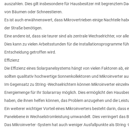
auszahlen. Dies gilt insbesondere für Hausbesitzer mit begrenztem Da
von Bäumen oder Schneestieren.
Es ist auch erwähnenswert, dass Mikrovertrieben einige Nachteile habe
der Straße benötigen.
Eine andere ist, dass sie teurer sind als zentrale Wechselrichter, vor a
Dies kann zu vielen Arbeitsstunden für die Installationsprogramme füh
Entscheidung getroffen wird.
Effizienz
Die Effizienz eines Solarpanelsystems hängt von vielen Faktoren ab, ei
sollten qualitativ hochwertige Sonnenkollektoren und Mikroinverter 
Im Gegensatz zu String -Wechselrichtern können Mikroinverter einzeln
Energiemenge für Ihr Solararray möglich. Dies ermöglicht den Hausbes
haben, die ihnen helfen können, das Problem anzugehen und die Leist
Ein weiterer wichtiger Vorteil eines Mikroinverters besteht darin, dass
Panelebene in Wechselstromleistung umwandelt. Dies verringert das B
Das Mikroinverter -System hat auch weniger Ausfallpunkte als String -