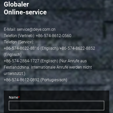
Globaler
Online-service
Wohnergie -
PV 
E-Mail:
service@deye.com.cn
Energiespeichersysteme
Woh
Telefon (Vertrieb): +86-574-8612-0560
Telefon (Service):
+86-574-8622-8816 (Englisch)/+86-574-8622-8852
(Englisch)
+86-574-2884-1727 (Englisch) (Nur Anrufe aus
Festlandchina. Internationale Anrufe werden nicht
unterstützt.)
+86-574-8612-0892 (Portugiesisch)
Name
*